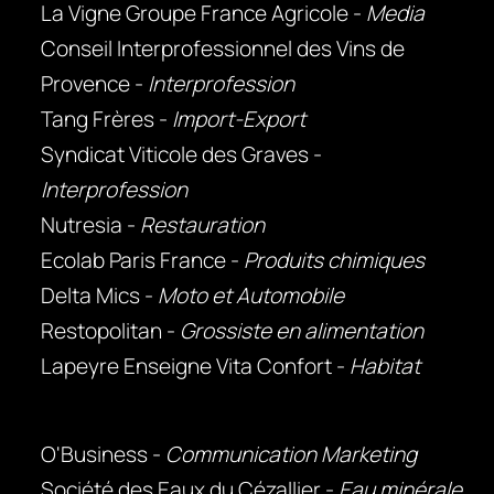
La Vigne Groupe France Agricole -
Media
Conseil Interprofessionnel des Vins de
Provence -
Interprofession
Tang Frères -
Import-Export
Syndicat Viticole des Graves -
Interprofession
Nutresia -
Restauration
Ecolab Paris France -
Produits chimiques
Delta Mics -
Moto et Automobile
Restopolitan -
Grossiste en alimentation
Lapeyre Enseigne Vita Confort -
Habitat
O'Business -
Communication Marketing
Société des Eaux du Cézallier -
Eau minérale