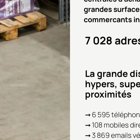
grandes surface
commercants in
7 028 adre
La grande di
hypers, supe
proximités
➞ 6 595 télépho
➞ 108 mobiles dir
➞ 3 869 emails vé