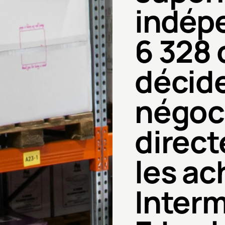
indép
6 328 
décide
négoc
direc
les ac
Inter