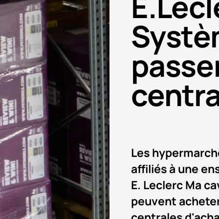
E.Lecl
Systè
passer
centra
Les hypermarch
affiliés à une e
E. Leclerc Ma c
peuvent acheter 
centrales d'acha