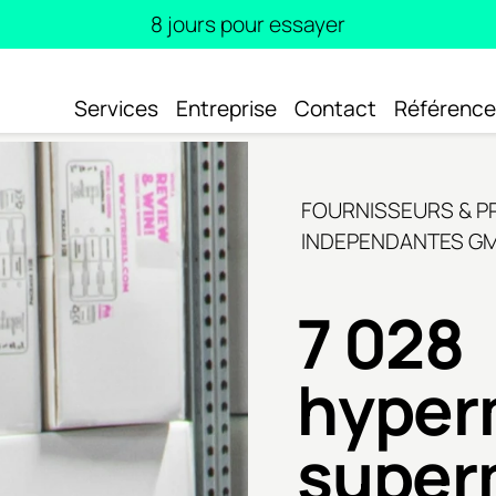
8 jours pour essayer
Services
Entreprise
Contact
Référence
FOURNISSEURS & P
INDEPENDANTES G
7 028
hyper
super