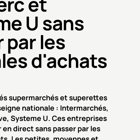
erc et
me U sans
 par les
les d'achats
és supermarchés et superettes
nseigne nationale : Intermarchés,
ave, Systeme U. Ces entreprises
en direct sans passer par les
ts. Les petites, moyennes et