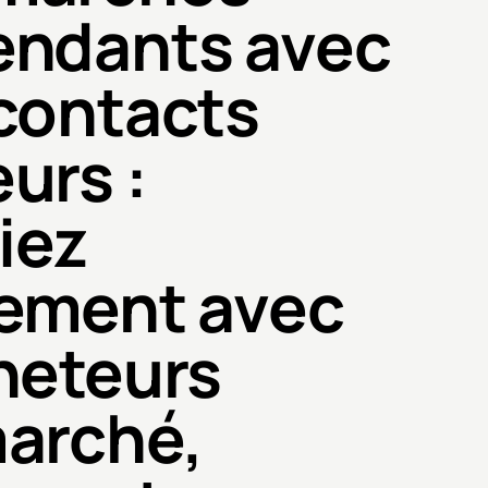
endants avec
contacts
urs :
iez
tement avec
heteurs
marché,