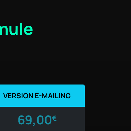
rmule
VERSION E-MAILING
69,00
€