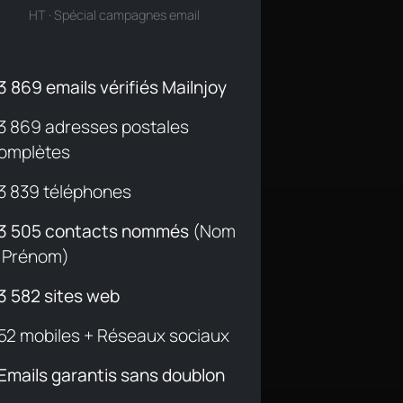
HT · Spécial campagnes email
3 869 emails vérifiés Mailnjoy
3 869 adresses postales
omplètes
3 839 téléphones
3 505 contacts nommés
(Nom
 Prénom)
3 582 sites web
52 mobiles + Réseaux sociaux
Emails garantis sans doublon