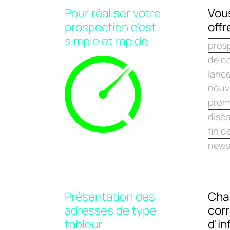
Pour réaliser votre
Vou
prospection c'est
offr
simple et rapide
pros
de n
lanc
nouv
prom
disc
fin d
news-
Présentation des
Cha
adresses de type
cor
tableur
d'in