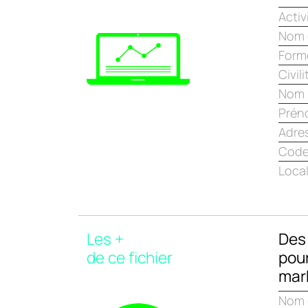
Activ
Nom d
Forme
Civili
Nom
Prén
Adre
Code
Local
Les +
Des 
de ce fichier
pou
mark
Nom 