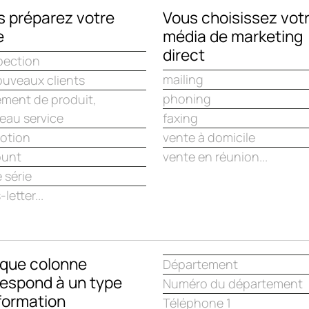
s préparez votre
Vous choisissez vot
e
média de marketing
direct
pection
mailing
ouveaux clients
phoning
ement de produit,
eau service
faxing
otion
vente à domicile
ount
vente en réunion...
e série
letter...
que colonne
Département
respond à un type
Numéro du département
formation
Téléphone 1