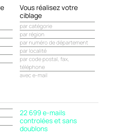
re
Vous réalisez votre
ciblage
par catégorie
par région
par numéro de département
par localité
par code postal, fax,
téléphone
avec e-mail
22 699 e-mails
controlées et sans
doublons