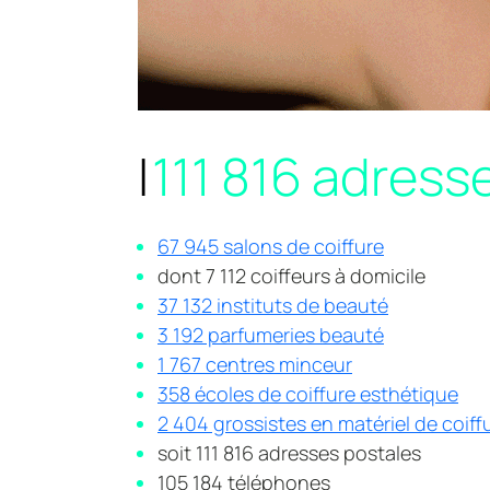
I
111 816 adress
67 945 salons de coiffure
dont 7 112 coiffeurs à domicile
37 132 instituts de beauté
3 192 parfumeries beauté
1 767 centres minceur
358 écoles de coiffure esthétique
2 404 grossistes en matériel de coif
soit 111 816 adresses postales
105 184 téléphones