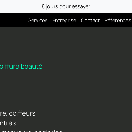
8 jours pour essayer
Services
Entreprise
Contact
Références
oiffure beauté
re, coiffeurs,
entres