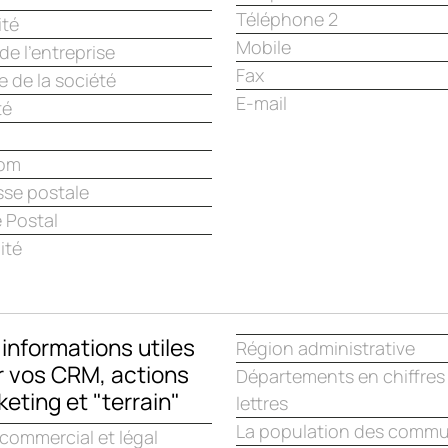
Téléphone 2
ité
Mobile
e l'entreprise
Fax
 de la société
E-mail
té
om
sse postale
 Postal
ité
informations utiles
Région administrative
r vos CRM, actions
Départements en chiffres
eting et "terrain"
lettres
La population des comm
commercial et légal